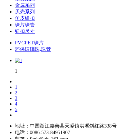
金属系列
贝壳系列
仿皮纽扣
珠片珠管
钮扣尺寸
PVCPET珠片
环保玻璃珠,珠管
1
1
2
3
4
5
地址：中国浙江嘉善县天凝镇洪溪斜红路338号
电话：0086-573-84951907
邮箱：fhnk@vip.163.com